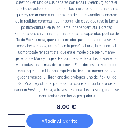
cuestión» en uno de sus debates con Rosa Luxemburg sobre el
derecho de autodeterminación de las naciones oprimidas, o si se
quiere y recurriendo a otra máxima de Lenin: «análisis concreto
de la realidad concreta». La importancia clave que tuvo la lucha
político-cultural en la izquierda independentista. Lorenzo
Espinosa dedica varias páginas a glosar la capacidad poética de
Txabi Etxebarrieta, quien comprendió que la lucha debía ser en
todos los sentidos, también en la poesía, el arte, la cultura… el
uomo totale renacentista, que era el modelo de ser-humano-
genérico de Marx y Engels. Pensamos que Txabi fusionaba en su
vida todas las formas de militancia. Este libro es un ejemplo de
esta lógica de la Historia impulsada desde su interior por los
gudaris vascos. El libro tiene dos prólogos, uno de Iñaki Gil de
San Vicente y otro del propio autor sobre la importancia de la
canción
Eusko gudariak
, a través de la cual los nuevos gudaris se
identificaban con los viejos gudaris
8,00
€
Añadir Al Carrito