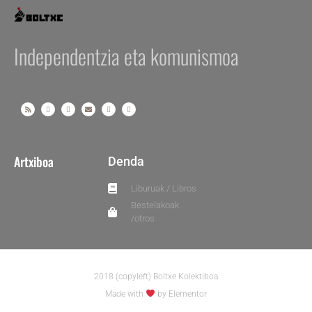
Independentzia eta komunismoa
Artxiboa
Denda
Liburuak / Libros
Bestelakoak
/otros
2018 (copyleft) Boltxe Kolektiboa
Made with
by Elementor