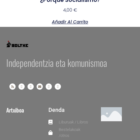
4,00
€
Añadir Al Carrito
Independentzia eta komunismoa
Artxiboa
Denda
Liburuak / Libros
Bestelakoak
/otros