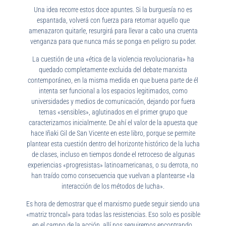
Una idea recorre estos doce apuntes. Si la burguesía no es
espantada, volverá con fuerza para retomar aquello que
amenazaron quitarle, resurgirá para llevar a cabo una cruenta
venganza para que nunca más se ponga en peligro su poder.
La cuestión de una «ética de la violencia revolucionaria» ha
quedado completamente excluida del debate marxista
contemporáneo, en la misma medida en que buena parte de él
intenta ser funcional a los espacios legitimados, como
universidades y medios de comunicación, dejando por fuera
temas «sensibles», aglutinados en el primer grupo que
caracterizamos inicialmente. De ahí el valor de la apuesta que
hace Iñaki Gil de San Vicente en este libro, porque se permite
plantear esta cuestión dentro del horizonte histórico de la lucha
de clases, incluso en tiempos donde el retroceso de algunas
experiencias «progresistas» latinoamericanas, o su derrota, no
han traído como consecuencia que vuelvan a plantearse «la
interacción de los métodos de lucha».
Es hora de demostrar que el marxismo puede seguir siendo una
«matriz troncal» para todas las resistencias. Eso solo es posible
en el campo de la acción, allí nos seguiremos encontrando.