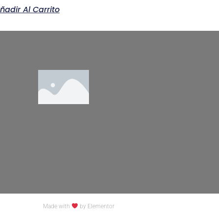
ñadir Al Carrito
Made with
by Elementor