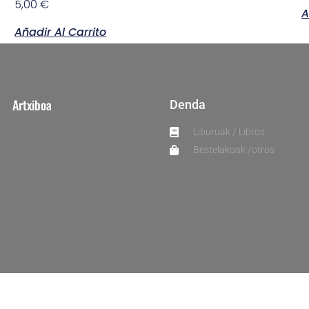
5,00
€
A
Añadir Al Carrito
Artxiboa
Denda
Liburuak / Libros
Bestelakoak /otros