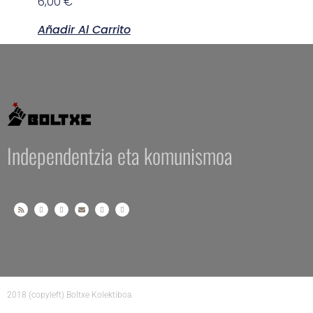
6,00
€
Añadir Al Carrito
Independentzia eta komunismoa
2018 (copyleft) Boltxe Kolektiboa