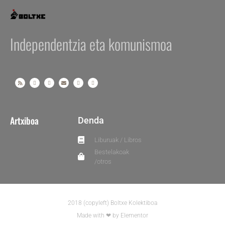
Independentzia eta komunismoa
Artxiboa
Denda
Liburuak / Libros
Bestelakoak
/otros
2018 (copyleft) Boltxe Kolektiboa
Made with ❤ by Elementor